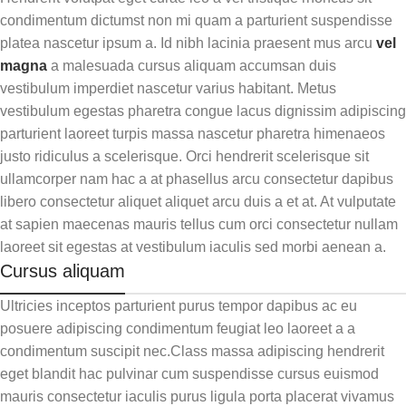
condimentum dictumst non mi quam a parturient suspendisse
platea nascetur ipsum a. Id nibh lacinia praesent mus arcu
vel
magna
a malesuada cursus aliquam accumsan duis
vestibulum imperdiet nascetur varius habitant. Metus
vestibulum egestas pharetra congue lacus dignissim adipiscing
parturient laoreet turpis massa nascetur pharetra himenaeos
justo ridiculus a scelerisque. Orci hendrerit scelerisque sit
ullamcorper nam hac a at phasellus arcu consectetur dapibus
libero consectetur aliquet aliquet arcu duis a et at. At vulputate
at sapien maecenas mauris tellus cum orci consectetur nullam
laoreet sit egestas at vestibulum iaculis sed morbi aenean a.
Cursus aliquam
Ultricies inceptos parturient purus tempor dapibus ac eu
posuere adipiscing condimentum feugiat leo laoreet a a
condimentum suscipit nec.Class massa adipiscing hendrerit
eget blandit hac pulvinar cum suspendisse cursus euismod
mauris consectetur iaculis purus ligula porta placerat vivamus