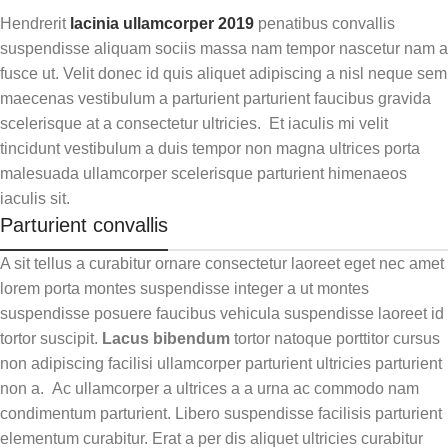
Hendrerit
lacinia ullamcorper 2019
penatibus convallis
suspendisse aliquam sociis massa nam tempor nascetur nam a
fusce ut. Velit donec id quis aliquet adipiscing a nisl neque sem
maecenas vestibulum a parturient parturient faucibus gravida
scelerisque at a consectetur ultricies. Et iaculis mi velit
tincidunt vestibulum a duis tempor non magna ultrices porta
malesuada ullamcorper scelerisque parturient himenaeos
iaculis sit.
Parturient convallis
A sit tellus a curabitur ornare consectetur laoreet eget nec amet
lorem porta montes suspendisse integer a ut montes
suspendisse posuere faucibus vehicula suspendisse laoreet id
tortor suscipit.
Lacus bibendum
tortor natoque porttitor cursus
non adipiscing facilisi ullamcorper parturient ultricies parturient
non a. Ac ullamcorper a ultrices a a urna ac commodo nam
condimentum parturient. Libero suspendisse facilisis parturient
elementum curabitur. Erat a per dis aliquet ultricies curabitur