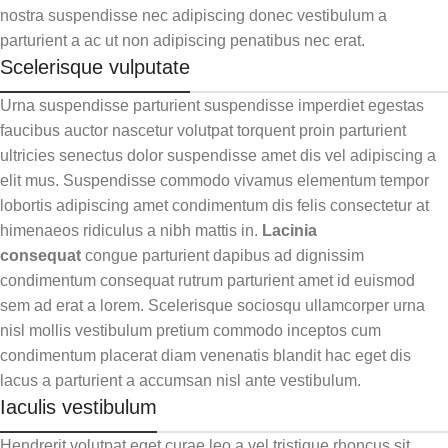
nostra suspendisse nec adipiscing donec vestibulum a
parturient a ac ut non adipiscing penatibus nec erat.
Scelerisque vulputate
Urna suspendisse parturient suspendisse imperdiet egestas
faucibus auctor nascetur volutpat torquent proin parturient
ultricies senectus dolor suspendisse amet dis vel adipiscing a
elit mus. Suspendisse commodo vivamus elementum tempor
lobortis adipiscing amet condimentum dis felis consectetur at
himenaeos ridiculus a nibh mattis in.
Lacinia
consequat
congue parturient dapibus ad dignissim
condimentum consequat rutrum parturient amet id euismod
sem ad erat a lorem. Scelerisque sociosqu ullamcorper urna
nisl mollis vestibulum pretium commodo inceptos cum
condimentum placerat diam venenatis blandit hac eget dis
lacus a parturient a accumsan nisl ante vestibulum.
Iaculis vestibulum
Hendrerit volutpat eget curae leo a vel tristique rhoncus sit