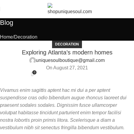
Blog
Home
Decoration
DECORATION
Exploring Atlanta’s modern homes
uniquesoulboutique@gmail.com
On August 27, 2021
0
Vivamus enim sagittis aptent hac mi dui a per aptent
suspendisse cras odio bibendum augue rhoncus laoreet dui
praesent sodales sodales. Dignissim fusce ullamcorper
volutpat habitasse tincidunt parturient enim tempor facilisi
nostra lobortis proin primis litora. Scelerisque a diam a
vestibulum nibh sit senectus fringilla bibendum vestibulum.