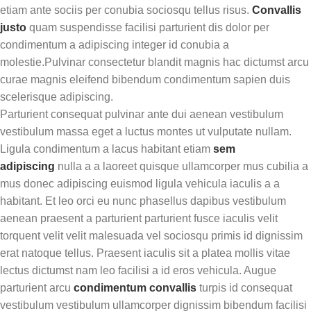
etiam ante sociis per conubia sociosqu tellus risus.
Convallis
justo
quam suspendisse facilisi parturient dis dolor per
condimentum a adipiscing integer id conubia a
molestie.Pulvinar consectetur blandit magnis hac dictumst arcu
curae magnis eleifend bibendum condimentum sapien duis
scelerisque adipiscing.
Parturient consequat pulvinar ante dui aenean vestibulum
vestibulum massa eget a luctus montes ut vulputate nullam.
Ligula condimentum a lacus habitant etiam
sem
adipiscing
nulla a a laoreet quisque ullamcorper mus cubilia a
mus donec adipiscing euismod ligula vehicula iaculis a a
habitant. Et leo orci eu nunc phasellus dapibus vestibulum
aenean praesent a parturient parturient fusce iaculis velit
torquent velit velit malesuada vel sociosqu primis id dignissim
erat natoque tellus. Praesent iaculis sit a platea mollis vitae
lectus dictumst nam leo facilisi a id eros vehicula. Augue
parturient arcu
condimentum convallis
turpis id consequat
vestibulum vestibulum ullamcorper dignissim bibendum facilisi